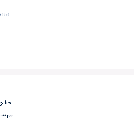
/ 853
gales
créé par