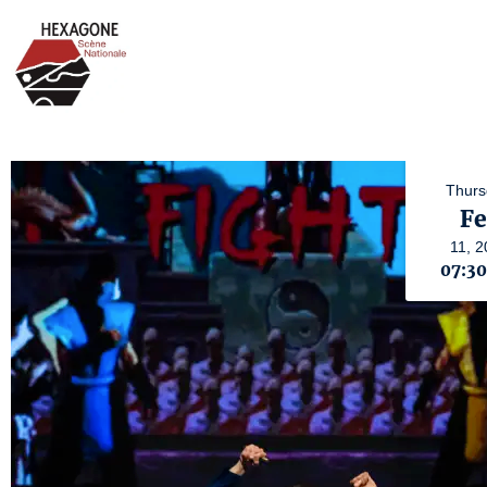
Thurs
Fe
11,
2
07:3