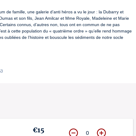
e famille, une galerie d’anti héros a vu le jour : la Dubarry et 
mas et son fils, Jean Amilcar et Mme Royale, Madeleine et Marie 
 Certains connus, d’autres non, tous ont en commun de ne pas 
’est à cette population du « quatrième ordre » qu’elle rend hommage 
s oubliées de l’histoire et bouscule les sédiments de notre socle 
53
€15
0