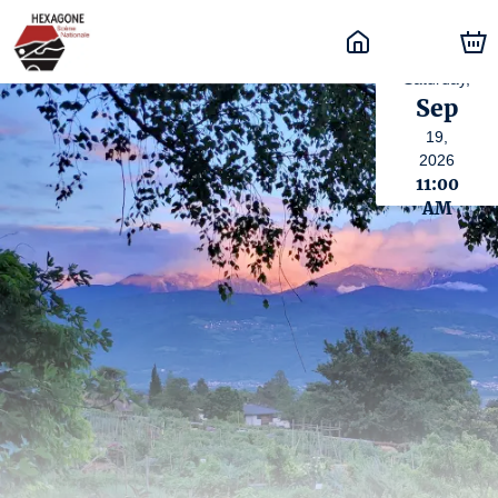
Saturday,
Sep
19,
2026
11:00
AM