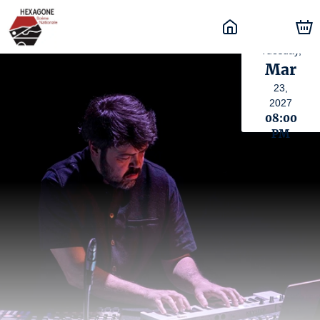
Tuesday,
Mar
23,
2027
08:00
PM