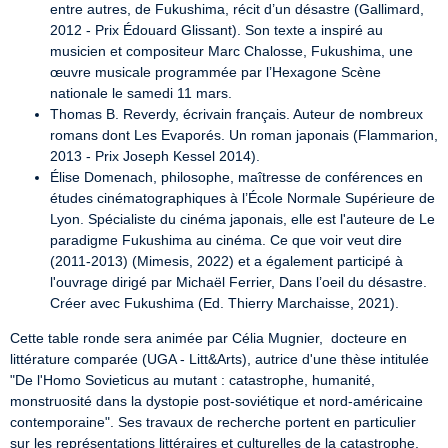
entre autres, de Fukushima, récit d’un désastre (Gallimard, 
2012 - Prix Édouard Glissant). Son texte a inspiré au 
musicien et compositeur Marc Chalosse, Fukushima, une 
œuvre musicale programmée par l’Hexagone Scène 
nationale le samedi 11 mars.
Thomas B. Reverdy, écrivain français. Auteur de nombreux 
romans dont Les Evaporés. Un roman japonais (Flammarion, 
2013 - Prix Joseph Kessel 2014).
Élise Domenach, philosophe, maîtresse de conférences en 
études cinématographiques à l’École Normale Supérieure de 
Lyon. Spécialiste du cinéma japonais, elle est l'auteure de Le 
paradigme Fukushima au cinéma. Ce que voir veut dire 
(2011-2013) (Mimesis, 2022) et a également participé à 
l'ouvrage dirigé par Michaël Ferrier, Dans l’oeil du désastre. 
Créer avec Fukushima (Ed. Thierry Marchaisse, 2021).
Cette table ronde sera animée par Célia Mugnier,  docteure en 
littérature comparée (UGA - Litt&Arts), autrice d'une thèse intitulée 
"De l'Homo Sovieticus au mutant : catastrophe, humanité, 
monstruosité dans la dystopie post-soviétique et nord-américaine 
contemporaine". Ses travaux de recherche portent en particulier 
sur les représentations littéraires et culturelles de la catastrophe, 